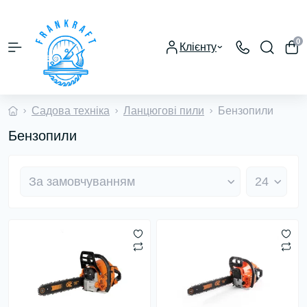
0
Клієнту
Садова техніка
Ланцюгові пили
Бензопили
Бензопили