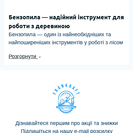
Бензопила — надійний інструмент для
роботи з деревиною
Бензопила
— один із найнеобхідніших та
найпоширеніших інструментів у роботі з лісом
і деревиною. Від моменту свого винаходу й
Розгорнути
до сьогодні конструкція, ергономіка та технічні
характеристики бензопил постійно
вдосконалювалися, щоб забезпечити
максимальну продуктивність, безпеку та
комфорт користувача.
Звичайно,
дешеві ручні бензопили
і досі
залишаються у вжитку — їх використовують
для спилювання невеликих гілок, дрібних
Дізнавайтеся першим про акції та знижки
сучків або коротких колод. Проте якщо ви
Підпишіться на нашу e-mail розсилку