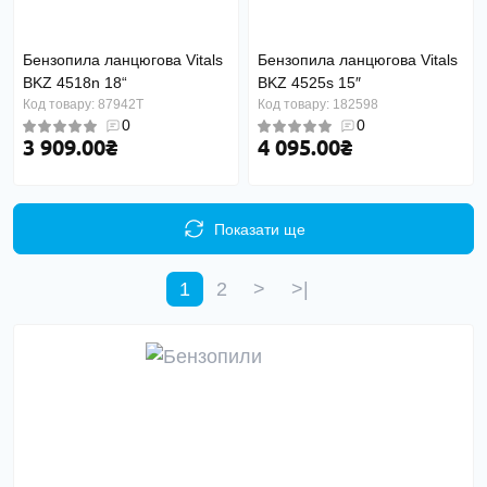
Бензопила ланцюгова Vitals
Бензопила ланцюгова Vitals
BKZ 4518n 18“
BKZ 4525s 15″
Код товару: 87942T
Код товару: 182598
0
0
3 909.00₴
4 095.00₴
Показати ще
1
2
>
>|