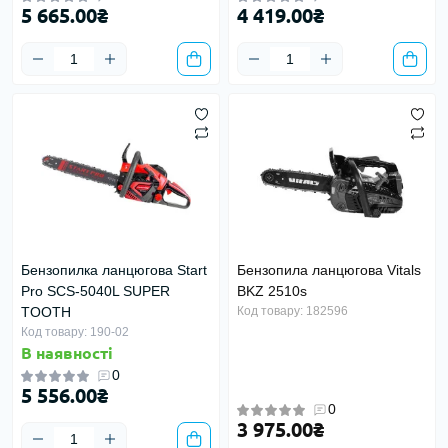
5 665.00₴
4 419.00₴
Бензопилка ланцюгова Start
Бензопила ланцюгова Vitals
Pro SCS-5040L SUPER
BKZ 2510s
TOOTH
Код товару: 182596
Код товару: 190-02
В наявності
0
5 556.00₴
0
3 975.00₴