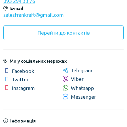
093 294 33 76
У магазині
FranKraft
представлені лопати з
E-mail
металевими, алюмінієвими та пластиковими
salesfrankraft@gmail.com
полотнами, а також із дерев’яними або
композитними ручками. Надійність, зручність і
Перейти до контактів
довговічність — усе для ефективної роботи
вдома, у саду чи на будівництві.
Ми у соціальних мережах
Telegram
Facebook
Viber
Twitter
Whatsapp
Instagram
Messenger
Інформація