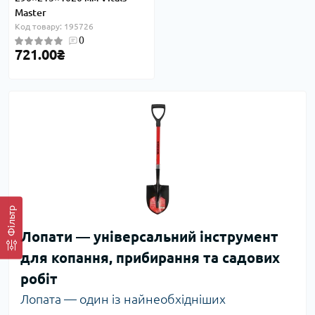
Master
Код товару: 195726
0
721.00₴
Фільтр
Лопати — універсальний інструмент
для копання, прибирання та садових
робіт
Лопата — один із найнеобхідніших