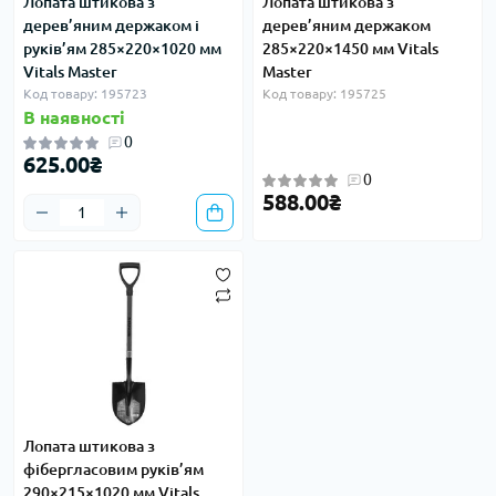
Лопата штикова з
Лопата штикова з
дерев’яним держаком і
дерев’яним держаком
руків’ям 285×220×1020 мм
285×220×1450 мм Vitals
Vitals Master
Master
Код товару: 195723
Код товару: 195725
В наявності
0
625.00₴
0
588.00₴
Лопата штикова з
фібергласовим руків’ям
290×215×1020 мм Vitals