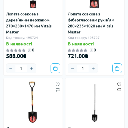
Лопата совкова з
Лопата совкова з
дерев’яним держаком
фібергласовим руків’ям
270×230×1470 мм Vitals
280×235×1020 мм Vitals
Master
Master
Код товару: 195724
Код товару: 195727
В наявності
В наявності
0
0
588.00₴
721.00₴