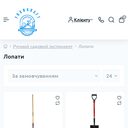
0
Клієнту
Ручний садовий інструмент
Лопати
Лопати