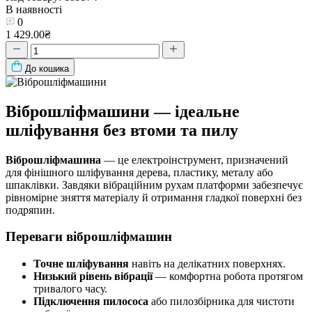
В наявності
0
1 429.00₴
До кошика
Віброшліфмашини — ідеальне
шліфування без втоми та пилу
Віброшліфмашина
— це електроінструмент, призначений
для фінішного шліфування дерева, пластику, металу або
шпаклівки. Завдяки вібраційним рухам платформи забезпечує
рівномірне зняття матеріалу й отримання гладкої поверхні без
подряпин.
Переваги віброшліфмашин
Точне шліфування
навіть на делікатних поверхнях.
Низький рівень вібрації
— комфортна робота протягом
тривалого часу.
Підключення пилососа
або пилозбірника для чистоти