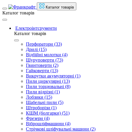
Каталог товарів
Каталог товарів
Електроінтсрументи
Каталог товарів
Перфоратори (33)
Дрилі (15)
Відбійні молотки (4)
Шуруповерти (73)
Гвинтоверти (2)
Гайковерти (13)
Викрутки акумуляторні (1)
Пили циркулярні (13)
Пили торцювальні (8)
Пили відрізні (1)
Лобзики (15)
Шабельні пили (5)
Штроборізи (1)
КШМ (болгарки) (51)
Фрезери (4)
Віброшліфмашини (4)
Стрічкові шліфувальні машини (2)