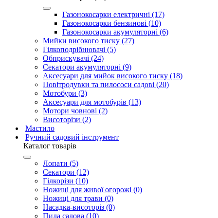
Газонокосарки електричні (17)
Газонокосарки бензинові (10)
Газонокосарки акумуляторні (6)
Мийки високого тиску (27)
Гілкоподрібнювачі (5)
Обприскувачі (24)
Секатори акумуляторні (9)
Аксесуари для мийок високого тиску (18)
Повітродувки та пилососи садові (20)
Мотобури (3)
Аксесуари для мотобурів (13)
Мотори човнові (2)
Висоторізи (2)
Мастило
Ручний садовий інструмент
Каталог товарів
Лопати (5)
Секатори (12)
Гілкорізи (10)
Ножиці для живої огорожі (0)
Ножиці для трави (0)
Насадка-висоторіз (0)
Пила садова (10)