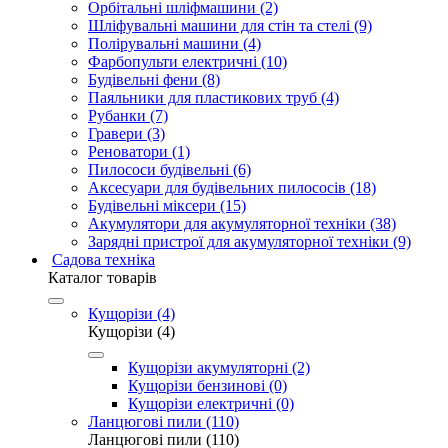
Орбітальні шліфмашини (2)
Шліфувальні машини для стін та стелі (9)
Полірувальні машини (4)
Фарбопульти електричні (10)
Будівельні фени (8)
Паяльники для пластикових труб (4)
Рубанки (7)
Гравери (3)
Реноватори (1)
Пилососи будівельні (6)
Аксесуари для будівельних пилососів (18)
Будівельні міксери (15)
Акумулятори для акумуляторної техніки (38)
Зарядні пристрої для акумуляторної техніки (9)
Садова техніка
Каталог товарів
Кущорізи (4)
Кущорізи (4)
Кущорізи акумуляторні (2)
Кущорізи бензинові (0)
Кущорізи електричні (0)
Ланцюгові пили (110)
Ланцюгові пили (110)