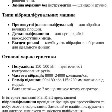
робочої зони.
Заміна абразиву без інструментів
— швидко й зручно.
Типи віброшліфувальних машин
Прямокутні (плоскошліфувальні)
— для обробки
великих площин.
Дельташліфмашини
— для кутів, країв і
важкодоступних місць.
Ексцентрикові
— комбінують вібрацію та обертання
для ідеального фінішу.
Основні характеристики
Потужність:
150–500 Вт — для точних і
контрольованих рухів.
Частота вібрацій:
8000–24000 коливань/хв.
Розмір підошви:
90×180 або 115×230 мм залежно від
моделі.
Вага:
легкі — до 3 кг, що знижує втому оператора.
В інтернет-магазині FranKraft представлені
віброшліфмашини
провідних брендів для професійного та
побутового використання. Замовляйте надійні інструменти
для чистого, швидкого та якісного шліфування.