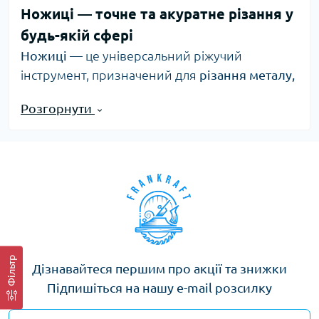
Ножиці — точне та акуратне різання у
будь-якій сфері
Ножиці
— це універсальний ріжучий
інструмент, призначений для
різання металу,
пластику, тканини, кабелів та інших
Розгорнути
матеріалів
. Залежно від типу конструкції та
форми лез, ножиці можуть застосовуватися як
у побуті, так і в професійних сферах — від
майстерень до промислових цехів.
Основні типи ножиць
Ножиці по металу
— для різання сталевих
листів, профілів, алюмінію та жести.
Електромонтажні ножиці
— призначені
Фільтр
Дізнавайтеся першим про акції та знижки
для обрізання проводів, кабелів,
Підпишіться на нашу e-mail розсилку
ізоляційних матеріалів.
Універсальні ножиці
— підходять для