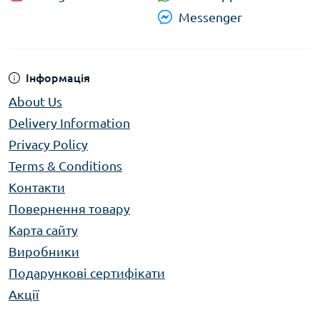
У металообробці, електромонтажі,
Messenger
меблевому виробництві;
Для побутового використання —
господарських і крафтових робіт;
Інформація
У майстернях, автосервісах і промислових
цехах.
About Us
Delivery Information
У каталозі
FranKraft
представлені різні типи
Privacy Policy
ножиць — від компактних побутових до
Terms & Conditions
потужних професійних моделей. Оберіть
Контакти
точність, гостроту та зручність у кожному зрізі!
Повернення товару
Карта сайту
Виробники
Подарункові сертифікати
Акції