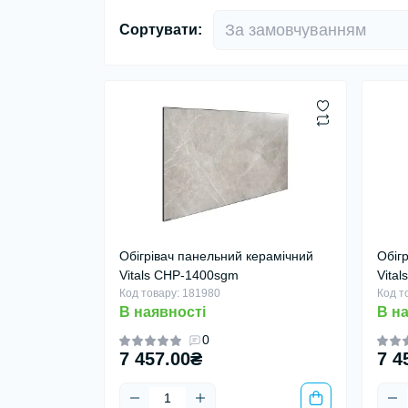
Сортувати:
Обігрівач панельний керамічний
Обіг
Vitals CHP-1400sgm
Vita
Код товару: 181980
Код т
В наявності
В н
0
7 457.00₴
7 4