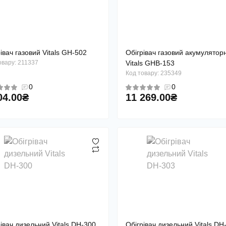
івач газовий Vitals GH-502
Обігрівач газовий акумулятор
овару: 211337
Vitals GHB-153
Код товару: 235349
0
0
04.00₴
11 269.00₴
івач дизельний Vitals DH-300
Обігрівач дизельний Vitals DH