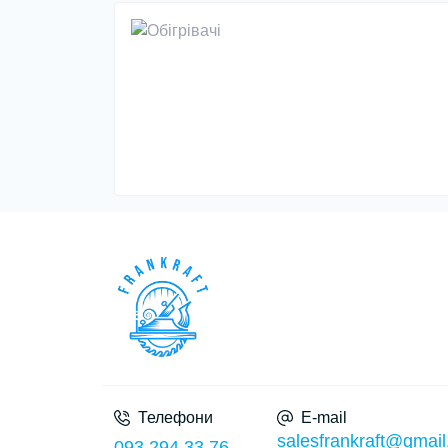
Телефони
E-mail
salesfrankraft@gmai
093 294 33 76