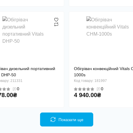
рівач дизельний портативний
Обігрівач конвекційний Vitals
s DHP-50
1000s
овару: 211331
Код товару: 181997
0
0
78.00₴
4 940.00₴
Показати ще