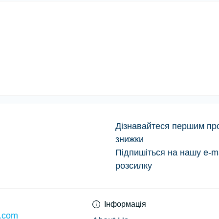
Дізнавайтеся першим про 
знижки
Privacy Policy
Підпишіться на нашу e-ma
розсилку
Інформація
l.com