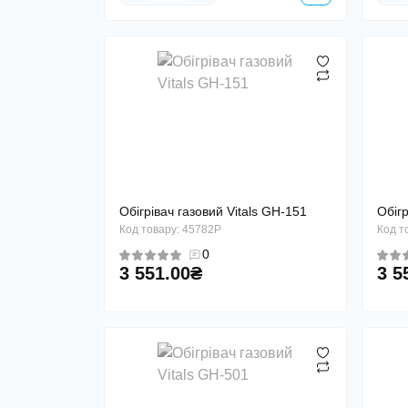
Обігрівач газовий Vitals GH-151
Обігр
Код товару: 45782P
Код т
0
3 551.00₴
3 5