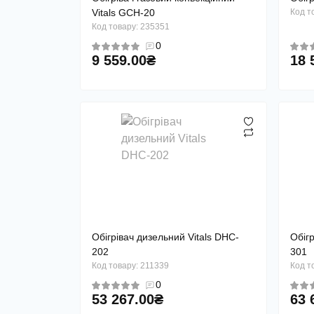
Vitals GCH-20
Код т
Код товару: 235351
0
9 559.00₴
18 
Обігрівач дизельний Vitals DHC-
Обігр
202
301
Код товару: 211339
Код т
0
53 267.00₴
63 