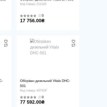
Код товару: 211330
0
17 756.00₴
C-
Обігрівач дизельний Vitals DHC-
501
Код товару: 45781P
0
77 592.00₴