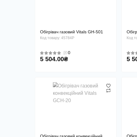
Обігрівач газовий Vitals GH-501
Обігр
Код товару: 45784P
Код т
0
5 504.00₴
5 5
Обігрівач газовий конвекційний
Обігр