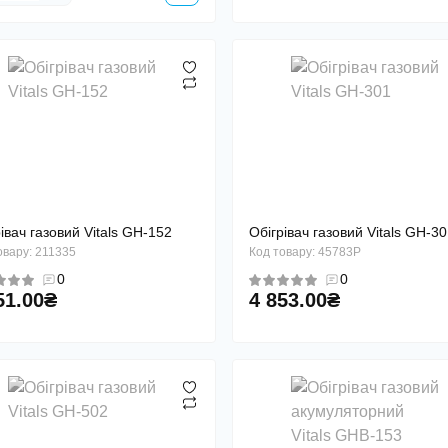
Ки
івач газовий Vitals GH-152
Обігрівач газовий Vitals GH-3
овару: 211335
Код товару: 45783P
0
0
51.00₴
4 853.00₴