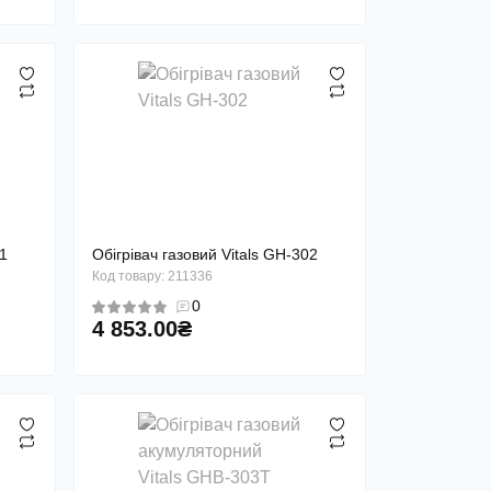
Органайзери (9)
янки (6)
Сумки для інструментів
(0)
Рюкзаки для
інструментів (0)
01
Обігрівач газовий Vitals GH-302
Код товару: 211336
0
4 853.00₴