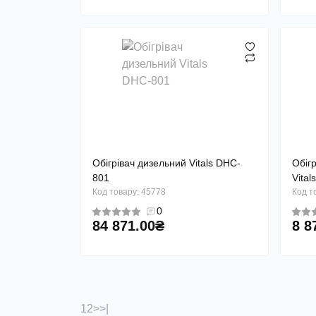
Обігрівач дизельний Vitals DHC-
Обіг
801
Vital
Код товару: 45778
Код т
0
84 871.00₴
8 8
1
2
>
>|