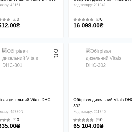
овару: 42161
Код товару: 211341
0
0
512.00₴
16 098.00₴
івач дизельний Vitals DHC-
Обігрівач дизельний Vitals DH
302
овару: 45780N
Код товару: 211340
0
0
635.00₴
65 104.00₴