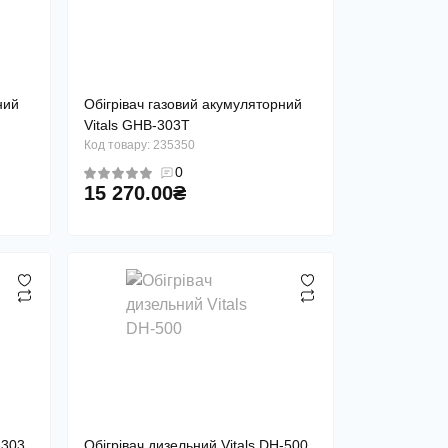
ний
Обігрівач газовий акумуляторний
Vitals GHB-303Т
Код товару: 235350
0
15 270.00₴
-303
Обігрівач дизельний Vitals DH-500