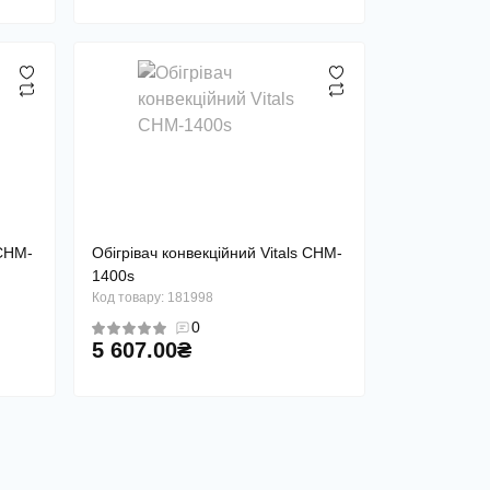
 СHM-
Обігрівач конвекційний Vitals СHM-
1400s
Код товару: 181998
0
5 607.00₴