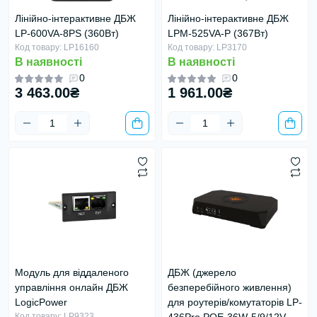
Лінійно-інтерактивне ДБЖ
Лінійно-інтерактивне ДБЖ
LP-600VA-8PS (360Вт)
LPM-525VA-P (367Вт)
Код товару: LP16160
Код товару: LP3170
В наявності
В наявності
0
0
3 463.00₴
1 961.00₴
Модуль для віддаленого
ДБЖ (джерело
управління онлайн ДБЖ
безперебійного живлення)
LogicPower
для роутерів/комутаторів LP-
Код товару: LP9323