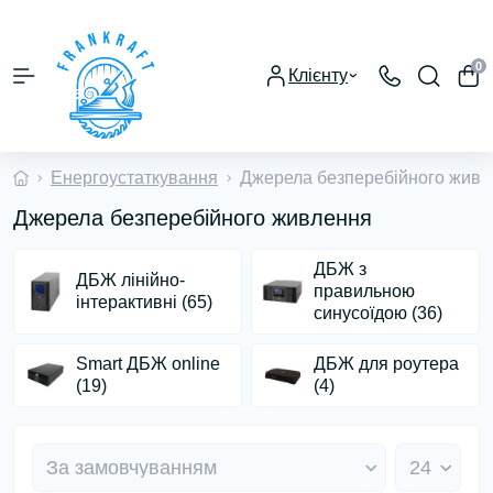
0
Клієнту
Енергоустаткування
Джерела безперебійного живл
Джерела безперебійного живлення
ДБЖ з
ДБЖ лінійно-
правильною
інтерактивні (65)
синусоїдою (36)
Smart ДБЖ online
ДБЖ для роутера
(19)
(4)