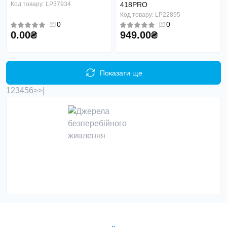
Код товару: LP37934
418PRO
Код товару: LP22895
0
0
0.00₴
949.00₴
Показати ще
1
2
3
4
5
6
>
>|