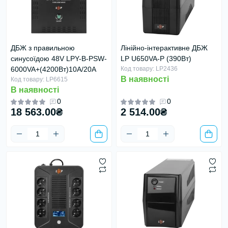
ДБЖ з правильною
Лінійно-інтерактивне ДБЖ
синусоїдою 48V LPY-B-PSW-
LP U650VA-P (390Вт)
6000VA+(4200Вт)10A/20A
Код товару: LP2436
В наявності
Код товару: LP6615
В наявності
0
0
18 563.00₴
2 514.00₴