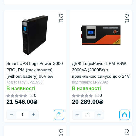
Smart-UPS LogicPower-3000
ДБЖ LogicPower LPM-PSW-
PRO, RM (rack mounts)
3000VA (2000Вт) з
(without battery) 96V 6A
правильною синусоїдою 24V
Код товару: LP21953
Код товару: LP22892
В наявності
В наявності
0
0
21 546.00₴
20 289.00₴