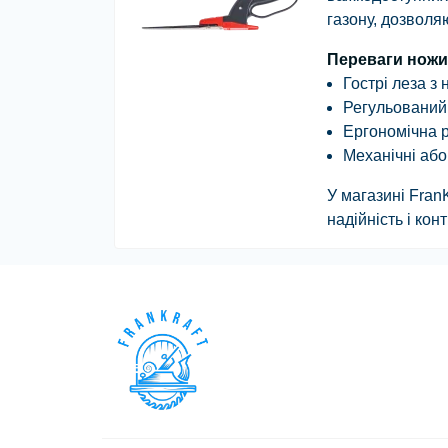
газону, дозволя
Переваги ножи
Гострі леза
з 
Регульований 
Ергономічна 
Механічні або
У магазині
FranK
надійність і ко