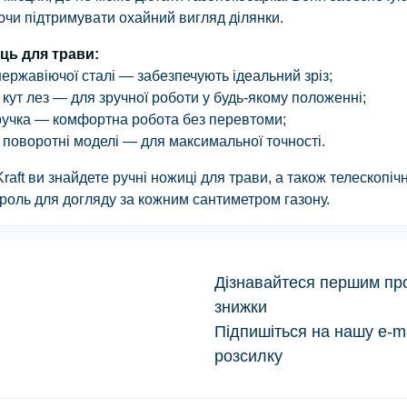
Полотна для ножівок по
Ліска до коси (0)
(10)
ючи підтримувати охайний вигляд ділянки.
металу (0)
Лі
Ремені для мотокіс (0)
Ножівки (11)
Кл
Газонокосарки
ць для трави:
Ак
Ножиці по металу (4)
Кл
акумуляторні (6)
нержавіючої сталі — забезпечують ідеальний зріз;
Ав
Ножі будівельні (13)
Кл
кут лез
— для зручної роботи у будь-якому положенні;
Біти (22)
ак
ручка
— комфортна робота без перевтоми;
Труборізи (3)
Сітка абразивна (10)
Тр
Набори біт (4)
 поворотні моделі
— для максимальної точності.
Ак
Ножиці (2)
Тримачі біт (0)
(G
raft
ви знайдете ручні ножиці для трави, а також телескопіч
Cклорізи (0)
Перехідники (1)
Ви
нтроль для догляду за кожним сантиметром газону.
ак
(8
За
Дізнавайтеся першим про 
ак
знижки
Ко
Privacy Policy
Підпишіться на нашу e-ma
ак
розсилку
Мо
Ку