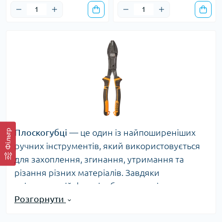
Плоскогубці
— це один із найпоширеніших
Фільтр
ручних інструментів, який використовується
для захоплення, згинання, утримання та
різання різних матеріалів. Завдяки
універсальній формі губок, вони підходять як
Розгорнути
для грубих, так і для точних робіт.
Переваги плоскогубців