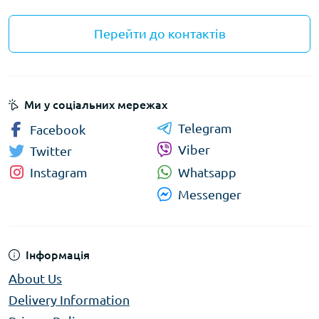
Як обрати плоскогубці
Визначте тип роботи — побутові чи
Перейти до контактів
професійні завдання;
Перевірте якість сталі та наявність
ізоляційного покриття;
Оберіть зручну форму ручок для
Ми у соціальних мережах
комфортного утримання.
Telegram
Facebook
У
FranKraft
представлені плоскогубці від
Viber
Twitter
перевірених виробників. Оберіть інструмент,
Whatsapp
Instagram
який поєднує якість, надійність і комфорт у
Messenger
роботі.
Інформація
About Us
Delivery Information